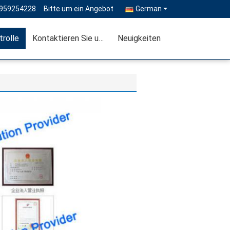
3959254228
Bitte um ein Angebot
German
trolle
Kontaktieren Sie uns
Neuigkeiten