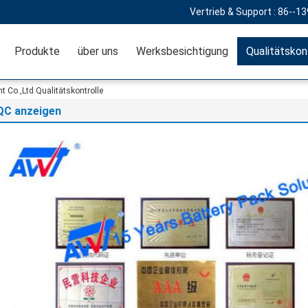
Vertrieb & Support :
86--1
Produkte
über uns
Werksbesichtigung
Qualitätskon
t Co.,Ltd Qualitätskontrolle
QC anzeigen