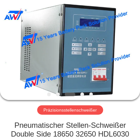
Supo
(Xiamen)
Intelligent
Equipment
Co.,Ltd.
All
Rights
Reserved.
HEIM
PRODUKTE
ÜBER
UNS
WERKSBESICHTIGUNG
Präzisionsstellenschweißer
QUALITÄTSKONTROLLE
Pneumatischer Stellen-Schweißer
Double Side 18650 32650 HDL6030