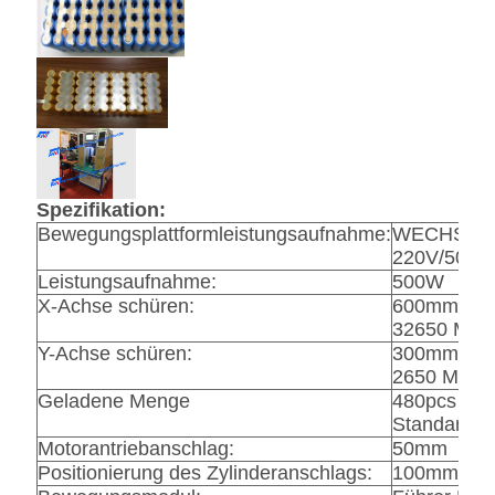
Spezifikation:
Bewegungsplattformleistungsaufnahme:
WECHSEL
220V/50HZ
Leistungsaufnahme:
500W
X-Achse schüren:
600mm 186
32650 Max
Y-Achse schüren:
300mm 186
2650 Max.
Geladene Menge
480pcs (Lit
Standards 
Motorantriebanschlag:
50mm
Positionierung des Zylinderanschlags:
100mm