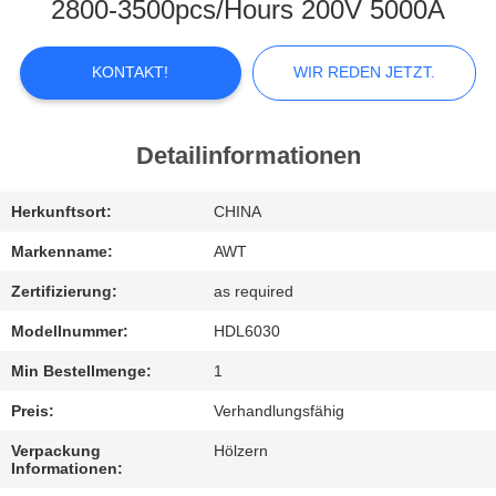
KONTAKTIEREN
2800-3500pcs/Hours 200V 5000A
SIE
UNS
KONTAKT!
WIR REDEN JETZT.
NEUIGKEITEN
Detailinformationen
WIR
Herkunftsort:
CHINA
REDEN
Markenname:
AWT
JETZT.
Zertifizierung:
as required
Modellnummer:
HDL6030
SITEMAP
Min Bestellmenge:
1
Preis:
Verhandlungsfähig
PRIVACY
Verpackung
Hölzern
POLICY
Informationen: