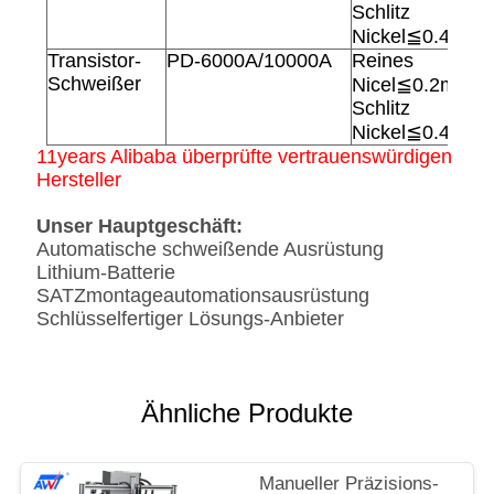
Schlitz
Nickel≦0.4mm
Transistor-
PD-6000A/10000A
Reines
Schweißer
Nicel≦0.2mm,
Schlitz
Nickel≦0.4mm
11years Alibaba überprüfte vertrauenswürdigen
Hersteller
Unser Hauptgeschäft:
Automatische schweißende Ausrüstung
Lithium-Batterie
SATZmontageautomationsausrüstung
Schlüsselfertiger Lösungs-Anbieter
Ähnliche Produkte
Manueller Präzisions-