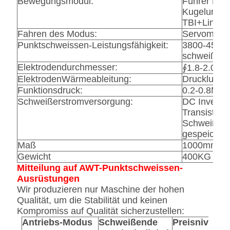
Bewegungsmodul:
Führer Hiwi
Kugelumlau
TBI+Linear
Fahren des Modus:
Servomotor
Punktschweissen-Leistungsfähigkeit:
3800-4500
schweißend
Elektrodendurchmesser:
∮1.8-2.0m
ElektrodenWärmeableitung:
Drucklufta
Funktionsdruck:
0.2-0.8MPa
Schweißerstromversorgung:
DC Inverte
Transistor
Schweißer 
gespeicher
Maß
1000mm×1
Gewicht
400KG
Mitteilung auf AWT-Punktschweissen-
Ausrüstungen
Wir produzieren nur Maschine der hohen
Qualität, um die Stabilität und keinen
Kompromiss auf Qualität sicherzustellen:
Antriebs-Modus
Schweißende
Preisniveau