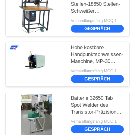
Stellen-18650 Stellen-
Schweißer
Schweißer/32650 With
Verhandlungsfähig MOQ:1
Touch Screen
GESPRÄCH
Hohe kostbare
Handpunktschweissen-
Maschine, MP-30
5000A 220v Stellen-
Verhandlungsfähig MOQ:1
Schweißer
GESPRÄCH
Batterie 32650 Tab
Spot Welder des
Transistor-Präzisions-
Stellen-Schweißer-
Verhandlungsfähig MOQ:1
6000A 10000A 18650
GESPRÄCH