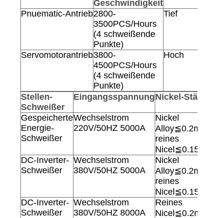
Geschwindigkeit
Pnuematic-Antrieb
2800-
Tief
3500PCS/Hours
(4 schweißende
Punkte)
Servomotorantrieb
3800-
Hoch
4500PCS/Hours
(4 schweißende
Punkte)
Stellen-
Eingangsspannung
Nickel-Stärke
Schweißer
Gespeicherte
Wechselstrom
Nickel
T
Energie-
220V/50HZ 5000A
Alloy≦0.2mm
Schweißer
reines
Nicel≦0.15mm
DC-Inverter-
Wechselstrom
Nickel
M
Schweißer
380V/50HZ 5000A
Alloy≦0.2mm
reines
Nicel≦0.15mm
DC-Inverter-
Wechselstrom
Reines
Schweißer
380V/50HZ 8000A
Nicel≦0.2mm,