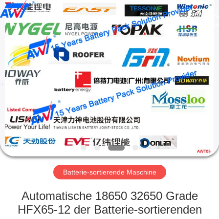
Supo
(Xiamen)
Intelligent
Equipment
Co.,Ltd.
All
Rights
Reserved.
HEIM
PRODUKTE
ÜBER
UNS
WERKSBESICHTIGUNG
Batterie-sortierende Maschine
QUALITÄTSKONTROLLE
Automatische 18650 32650 Grade
HFX65-12 der Batterie-sortierenden