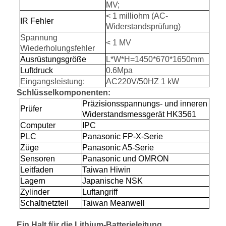
MV;
< 1 milliohm (AC-
IR Fehler
Widerstandsprüfung)
Spannung
< 1 MV
Wiederholungsfehler
Ausrüstungsgröße
L*W*H=1450*670*1650mm
Luftdruck
0.6Mpa
Eingangsleistung:
AC220V/50HZ 1 kW
Schlüsselkomponenten:
Präzisionsspannungs- und inneren
Prüfer
Widerstandsmessgerät HK3561
Computer
IPC
PLC
Panasonic FP-X-Serie
Züge
Panasonic A5-Serie
Sensoren
Panasonic und OMRON
Leitfaden
Taiwan Hiwin
Lagern
Japanische NSK
Zylinder
Luftangriff
Schaltnetzteil
Taiwan Meanwell
Ein Halt für die Lithium-Batterieleitung