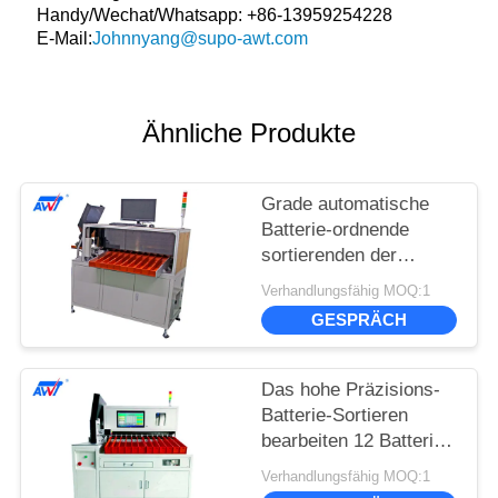
Handy/Wechat/Whatsapp: +86-13959254228
E-Mail:
Johnnyang@supo-awt.com
Ähnliche Produkte
Grade automatische
Batterie-ordnende
sortierenden der
Maschine 10 der
Verhandlungsfähig MOQ:1
Batterie-sortierenden
GESPRÄCH
Maschinen-18650
Das hohe Präzisions-
Batterie-Sortieren
bearbeiten 12 Batterie-
ordnende sortierende
Verhandlungsfähig MOQ:1
Maschine der Grad-