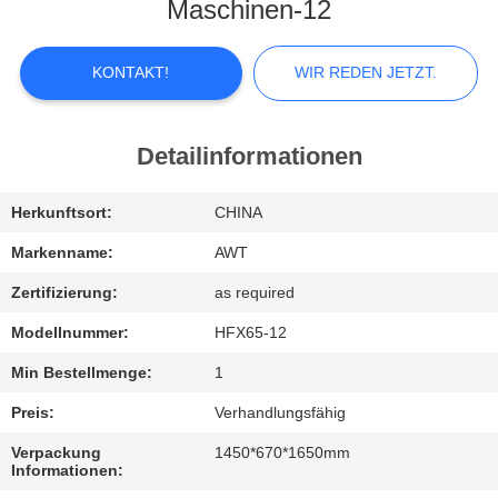
KONTAKTIEREN
Maschinen-12
SIE
UNS
KONTAKT!
WIR REDEN JETZT.
NEUIGKEITEN
Detailinformationen
WIR
Herkunftsort:
CHINA
REDEN
Markenname:
AWT
JETZT.
Zertifizierung:
as required
Modellnummer:
HFX65-12
SITEMAP
Min Bestellmenge:
1
Preis:
Verhandlungsfähig
PRIVACY
Verpackung
1450*670*1650mm
POLICY
Informationen: