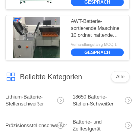
GESPRÄCH
18650 maschinell
AWT-Batterie-
sortierende Maschine
10 ordnet haftende
Papiermaschine der
Verhandlungsfähig MOQ:1
Isolierungs-18650
GESPRÄCH
Beliebte Kategorien
Alle
Lithium-Batterie-
18650 Batterie-
Stellenschweißer
Stellen-Schweißer
Batterie- und
Präzisionsstellenschweißer
Zelltestgerät