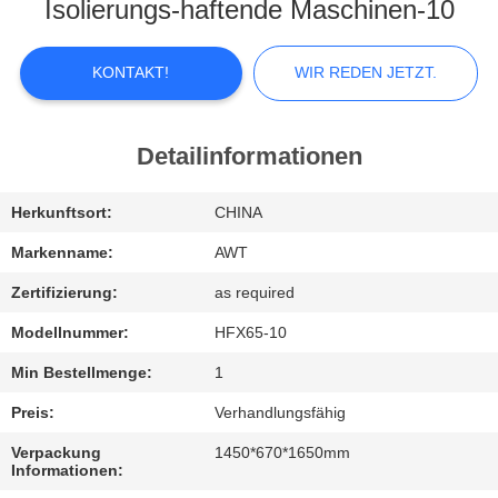
KONTAKTIEREN
Isolierungs-haftende Maschinen-10
SIE
UNS
KONTAKT!
WIR REDEN JETZT.
NEUIGKEITEN
Detailinformationen
WIR
Herkunftsort:
CHINA
REDEN
Markenname:
AWT
JETZT.
Zertifizierung:
as required
Modellnummer:
HFX65-10
SITEMAP
Min Bestellmenge:
1
Preis:
Verhandlungsfähig
PRIVACY
Verpackung
1450*670*1650mm
POLICY
Informationen: