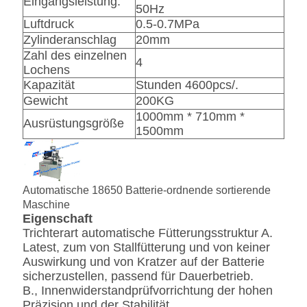
Eingangsleistung:
50Hz
Luftdruck
0.5-0.7MPa
Zylinderanschlag
20mm
Zahl des einzelnen
4
Lochens
Kapazität
Stunden 4600pcs/.
Gewicht
200KG
1000mm * 710mm *
Ausrüstungsgröße
1500mm
Automatische 18650 Batterie-ordnende sortierende
Maschine
Eigenschaft
Trichterart automatische Fütterungsstruktur A.
Latest, zum von Stallfütterung und von keiner
Auswirkung und von Kratzer auf der Batterie
sicherzustellen, passend für Dauerbetrieb.
B., Innenwiderstandprüfvorrichtung der hohen
Präzision und der Stabilität