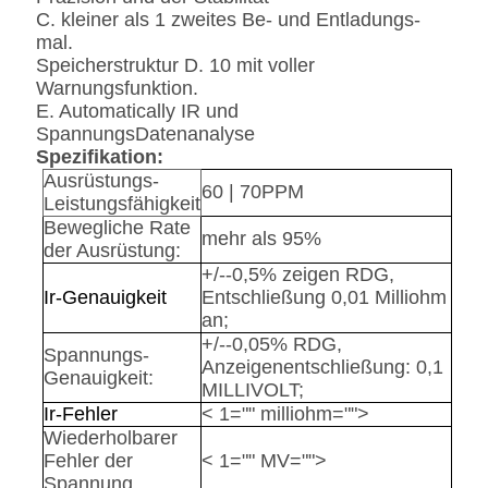
C. kleiner als 1 zweites Be- und Entladungs-
mal.
Speicherstruktur D. 10 mit voller
Warnungsfunktion.
E. Automatically IR und
SpannungsDatenanalyse
Spezifikation:
Ausrüstungs-
60 | 70PPM
Leistungsfähigkeit
Bewegliche Rate
mehr als 95%
der Ausrüstung:
+/--0,5% zeigen RDG,
Ir-Genauigkeit
Entschließung 0,01 Milliohm
an;
+/--0,05% RDG,
Spannungs-
Anzeigenentschließung: 0,1
Genauigkeit:
MILLIVOLT;
Ir-Fehler
< 1="" milliohm="">
Wiederholbarer
Fehler der
< 1="" MV="">
Spannung