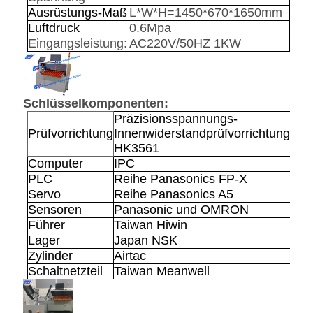
Ausrüstungs-Maß
L*W*H=1450*670*1650mm
Luftdruck
0.6Mpa
Eingangsleistung:
AC220V/50HZ 1KW
Schlüsselkomponenten:
Präzisionsspannungs-
Prüfvorrichtung
Innenwiderstandprüfvorrichtung
HK3561
Computer
IPC
PLC
Reihe Panasonics FP-X
Servo
Reihe Panasonics A5
Sensoren
Panasonic und OMRON
Führer
Taiwan Hiwin
Lager
Japan NSK
Zylinder
Airtac
Schaltnetzteil
Taiwan Meanwell