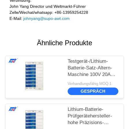
Verbindung:
John Yang Director und Weltmarkt-Führer
Zelle/Wechat/whatsapp: +86-13959254228
E-Mail:
johnyang@supo-awt.com
Ähnliche Produkte
Testgerät-/Lithium-
Batterie-Satz-Altern-
Maschine 100V 20A
der Batterie-AWT-7020
Verhandlungsfähig MOQ:1
und der Zelle
GESPRÄCH
Lithium-Batterie-
Prüfgerätehersteller-
hohe Präzisions-