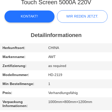
KONTAKTIEREN
Touch Screen 5000A 220V
SIE
UNS
KONTAKT!
WIR REDEN JETZT.
NEUIGKEITEN
Detailinformationen
WIR
Herkunftsort:
CHINA
REDEN
Markenname:
AWT
JETZT.
Zertifizierung:
as required
Modellnummer:
HD-2119
SITEMAP
Min Bestellmenge:
1
Preis:
Verhandlungsfähig
PRIVACY
Verpackung
1000mm×800mm×1200mm
POLICY
Informationen: