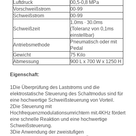
Luftdruck
00,5-0,8 MPa
Vorschweißstrom
00-99
Schweißstrom
00-99
1.0ms ∙ 30.0ms
Schweißzeit
(Toleranz von 0,1ms
einstellbar)
Pneumatisch oder mit
Antriebsmethode
Pedal
Gewicht
75 Kilo
Abmessung
900 L x 700 W x 1250 H
Eigenschaft:
1Die Überprüfung des Laststroms und die
elektrostatische Steuerung des Schaltmodus sind für
eine hochwertige Schweißsteuerung von Vorteil.
2Die Steuerung mit
Hochfrequenzmodulationsumrichtern mit.4KHz fördert
eine schnelle Reaktion und eine hochwertige
Schweißsteuerung.
3Die Anwendung der zweistufigen