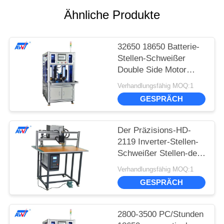
Ähnliche Produkte
32650 18650 Batterie-
Stellen-Schweißer
Double Side Motor
gefahren 3800-4500
Verhandlungsfähig MOQ:1
PC/Stunden 380V
GESPRÄCH
5000A
Der Präzisions-HD-
2119 Inverter-Stellen-
Schweißer Stellen-des
Schweißer-18650
Verhandlungsfähig MOQ:1
32650/380V 5000A
GESPRÄCH
2800-3500 PC/Stunden