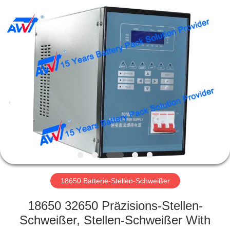
Supo
(Xiamen)
Intelligent
Equipment
Co.,Ltd.
All
Rights
Reserved.
HEIM
PRODUKTE
ÜBER
UNS
WERKSBESICHTIGUNG
18650 Batterie-Stellen-Schweißer
QUALITÄTSKONTROLLE
18650 32650 Präzisions-Stellen-
Schweißer, Stellen-Schweißer With