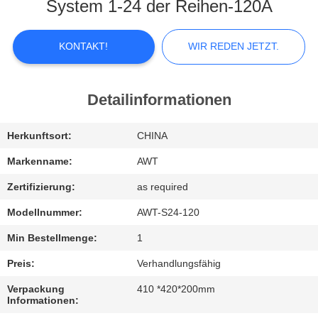
KONTAKTIEREN
System 1-24 der Reihen-120A
SIE
UNS
KONTAKT!
WIR REDEN JETZT.
NEUIGKEITEN
Detailinformationen
WIR
Herkunftsort:
CHINA
REDEN
Markenname:
AWT
JETZT.
Zertifizierung:
as required
Modellnummer:
AWT-S24-120
SITEMAP
Min Bestellmenge:
1
Preis:
Verhandlungsfähig
PRIVACY
Verpackung
410 *420*200mm
POLICY
Informationen: