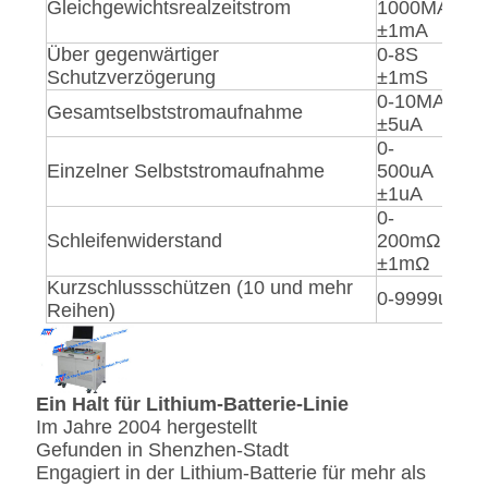
Gleichgewichtsrealzeitstrom
1000MA
±
1mA
Über gegenwärtiger
0-8S
Schutzverzögerung
±
1mS
0-10MA
Gesamtselbststromaufnahme
±
5uA
0-
Einzelner Selbststromaufnahme
500uA
±
1uA
0-
Schleifenwiderstand
200mΩ
±
1mΩ
Kurzschlussschützen (10 und mehr
0-9999u
Reihen)
Ein Halt für Lithium-Batterie-Linie
Im Jahre 2004 hergestellt
Gefunden in Shenzhen-Stadt
Engagiert in der Lithium-Batterie für mehr als