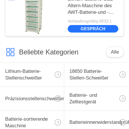
Altern-Maschine des
AWT-Batterie-und -
zelltestgerät-100V 40A
Verhandlungsfähig MOQ:1
GESPRÄCH
Beliebte Kategorien
Alle
Lithium-Batterie-
18650 Batterie-
Stellenschweißer
Stellen-Schweißer
Batterie- und
Präzisionsstellenschweißer
Zelltestgerät
Batterie-sortierende
Batterieinnenwiderstandprü
Maschine