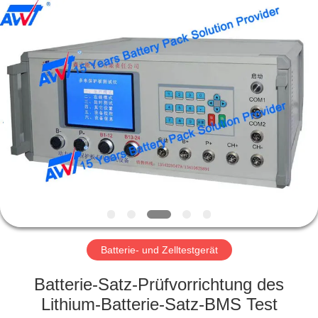
Supo
(Xiamen)
Intelligent
Equipment
Co.,Ltd.
All
Rights
Reserved.
HEIM
PRODUKTE
ÜBER
UNS
WERKSBESICHTIGUNG
Batterie- und Zelltestgerät
QUALITÄTSKONTROLLE
Batterie-Satz-Prüfvorrichtung des
Lithium-Batterie-Satz-BMS Test