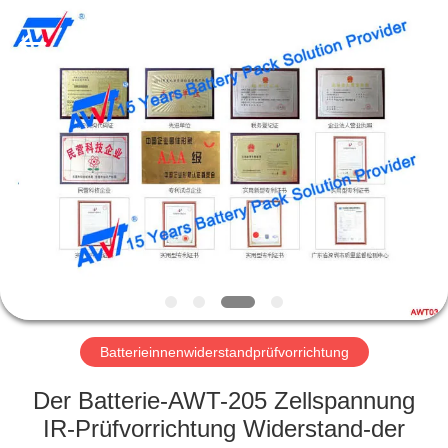
Supo
(Xiamen)
Intelligent
Equipment
Co.,Ltd.
All
Rights
Reserved.
HEIM
PRODUKTE
ÜBER
UNS
WERKSBESICHTIGUNG
Batterieinnenwiderstandprüfvorrichtung
QUALITÄTSKONTROLLE
Der Batterie-AWT-205 Zellspannung
IR-Prüfvorrichtung Widerstand-der