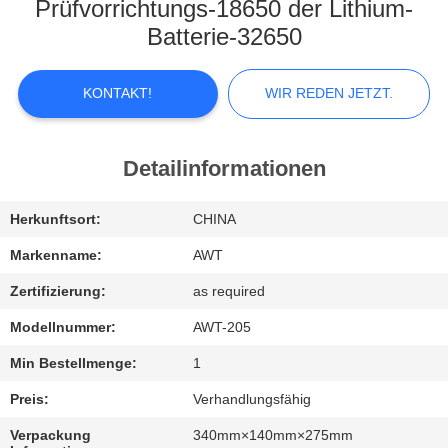
KONTAKTIEREN
Prüfvorrichtungs-18650 der Lithium-
SIE
Batterie-32650
UNS
KONTAKT!
WIR REDEN JETZT.
NEUIGKEITEN
Detailinformationen
WIR
Herkunftsort:
CHINA
REDEN
JETZT.
Markenname:
AWT
Zertifizierung:
as required
SITEMAP
Modellnummer:
AWT-205
Min Bestellmenge:
1
PRIVACY
Preis:
Verhandlungsfähig
POLICY
Verpackung
340mm×140mm×275mm