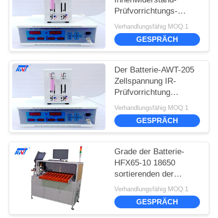
Prüfvorrichtungs-
Lithium-Batterie-
Verhandlungsfähig MOQ:1
Zellspannung IR-
GESPRÄCH
Prüfvorrichtung
Der Batterie-AWT-205
Zellspannung IR-
Prüfvorrichtung
Widerstand-der
Verhandlungsfähig MOQ:1
Prüfvorrichtungs-18650
GESPRÄCH
der Lithium-Batterie-
32650
Grade der Batterie-
HFX65-10 18650
sortierenden der
Maschinen-10
Verhandlungsfähig MOQ:1
strukturieren mit voller
GESPRÄCH
Warnungs-Funktion