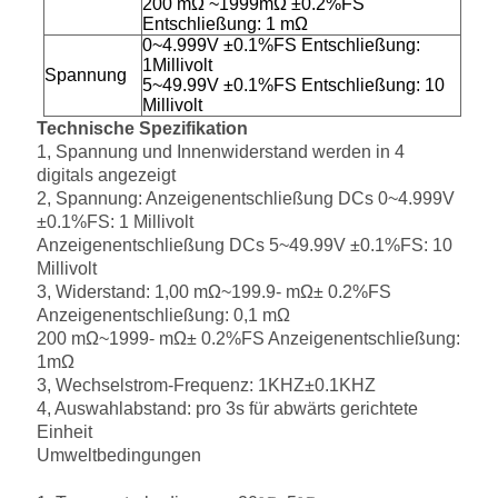
200 mΩ ~1999mΩ ±0.2%FS
Entschließung: 1 mΩ
0~4.999V ±0.1%FS
Entschließung:
1Millivolt
Spannung
5~49.99V ±0.1%FS Entschließung: 10
Millivolt
Technische Spezifikation
1, Spannung und Innenwiderstand werden in 4
digitals angezeigt
2, Spannung: Anzeigenentschließung DCs 0~4.999V
±0.1%FS: 1 Millivolt
Anzeigenentschließung DCs 5~49.99V ±0.1%FS: 10
Millivolt
3, Widerstand: 1,00 mΩ~199.9- mΩ± 0.2%FS
Anzeigenentschließung: 0,1 mΩ
200 mΩ~1999- mΩ± 0.2%FS Anzeigenentschließung:
1mΩ
3, Wechselstrom-Frequenz: 1KHZ±0.1KHZ
4, Auswahlabstand: pro 3s für abwärts gerichtete
Einheit
Umweltbedingungen