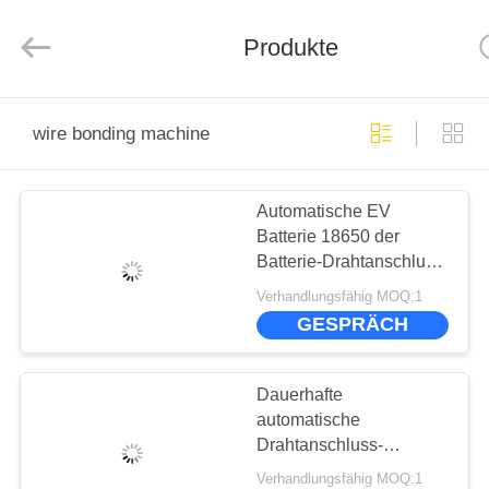
Supo
(Xiamen)
Intelligent
Equipment
Produkte
Co.,Ltd.
All
Rights
Reserved.
STARTSEITE
wire bonding machine
PRODUKTE
Automatische EV
Batterie 18650 der
ÜBER
Batterie-Drahtanschluss-
UNS
Maschinen-26800
Verhandlungsfähig MOQ:1
32650 SUPO-3741
GESPRÄCH
FABRIK
TOUR
Dauerhafte
automatische
Drahtanschluss-
QUALITÄTSKONTROLLE
Maschine Draht Bonder
Verhandlungsfähig MOQ:1