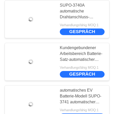
SUPO-3740A
automatische
Drahtanschluss-
Ausrüstung 18650 mit
Verhandlungsfähig MOQ:1
dem modernen Bild, das
GESPRÄCH
System erkennt
Kundengebundener
Arbeitsbereich Batterie-
Satz-automatischer
Draht Bonder 18650
Verhandlungsfähig MOQ:1
SUPO-3741
GESPRÄCH
automatisches EV
Batterie-Modell SUPO-
3741 automatischer
Draht 0-30W 26800
Verhandlungsfähig MOQ:1
Bonder