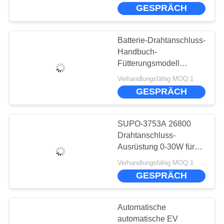
EV Batterie-32650
GESPRÄCH
KONTAKT
Batterie-Drahtanschluss-
NACHRICHTEN
Handbuch-
Fütterungsmodell
SUPO-3753A EV-
WIR
Verhandlungsfähig MOQ:1
Batterie-18650
GESPRÄCH
REDEN
JETZT.
SUPO-3753A 26800
Drahtanschluss-
SITEMAP
Ausrüstung 0-30W für
Batterie-Satz
Verhandlungsfähig MOQ:1
PRIVACY
GESPRÄCH
POLICY
Automatische
automatische EV