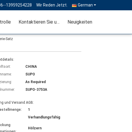
86--13959254228
Wir Reden Jetzt.
German
trolle
Kontaktieren Sie uns
Neuigkeiten
rie-Satz
tdetails:
ftsort:
CHINA
nname:
SUPO
izierung:
As Required
lnummer:
SUPO-3753A
ng und Versand AGB:
estellmenge:
1
Verhandlungsfähig
ackung
Hölzern
mationen: