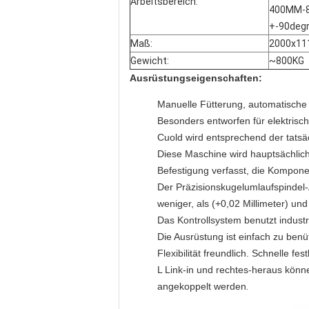
Arbeitsbereich:
400MM-8
+-90degr
Maß:
2000x11
Gewicht:
~800KG
Ausrüstungseigenschaften:
Manuelle Fütterung, automatische I
Besonders entworfen für elektrisc
Cuold wird entsprechend der tatsä
Diese Maschine wird hauptsächlic
Befestigung verfasst, die Kompon
Der Präzisionskugelumlaufspindel-
weniger, als (+0,02 Millimeter) und
Das Kontrollsystem benutzt indust
Die Ausrüstung ist einfach zu benü
Flexibilität freundlich. Schnelle 
L Link-in und rechtes-heraus könn
angekoppelt werden
.