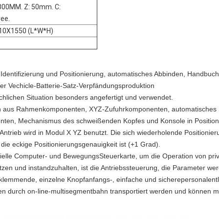
00MM. Z: 50mm. C:
ee.
10X1550 (L*W*H)
dentifizierung und Positionierung, automatisches Abbinden, Handbuchfü
her Vechicle-Batterie-Satz-Verpfändungsproduktion
chlichen Situation besonders angefertigt und verwendet.
h aus Rahmenkomponenten, XYZ-Zufuhrkomponenten, automatisches Sch
enten, Mechanismus des schweißenden Kopfes und Konsole in Position 
Antrieb wird in Modul X YZ benutzt. Die sich wiederholende Positionier
 die eckige Positionierungsgenauigkeit ist (+1 Grad).
rielle Computer- und BewegungsSteuerkarte, um die Operation von pri
tzen und instandzuhalten, ist die Antriebssteuerung, die Parameter werd
festklemmende, einzelne Knopfanfangs-, einfache und sicherepersonalent
en durch on-line-multisegmentbahn transportiert werden und können mi