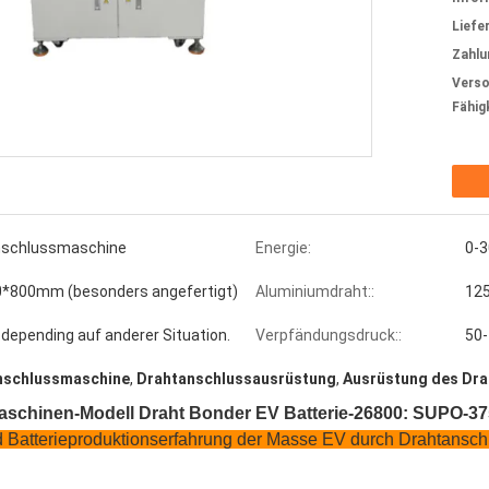
Liefer
Zahlu
Verso
Fähig
nschlussmaschine
Energie:
0-
0*800mm (besonders angefertigt)
Aluminiumdraht::
125
.depending auf anderer Situation.
Verpfändungsdruck::
50-
nschlussmaschine
,
Drahtanschlussausrüstung
,
Ausrüstung des Dr
schinen-Modell Draht Bonder EV Batterie-26800: SUPO-3
nd Batterieproduktionserfahrung der Masse EV durch Drahtansc