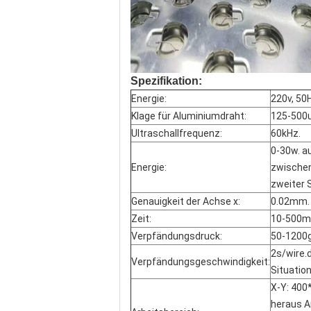
Spezifikation:
Energie:
220v, 50
Klage für Aluminiumdraht:
125-500u
Ultraschallfrequenz:
60kHz.
0-30w. a
Energie:
zwischen
zweiter 
Genauigkeit der Achse x:
0.02mm.
Zeit:
10-500ms
Verpfändungsdruck:
50-1200g
2s/wire.
Verpfändungsgeschwindigkeit:
Situation
X-Y: 400
heraus A