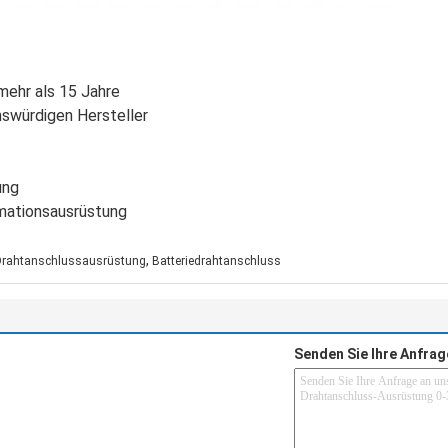
 mehr als 15 Jahre
nswürdigen Hersteller
ung
mationsausrüstung
,
Drahtanschlussausrüstung
Batteriedrahtanschluss
Senden Sie Ihre Anfrag