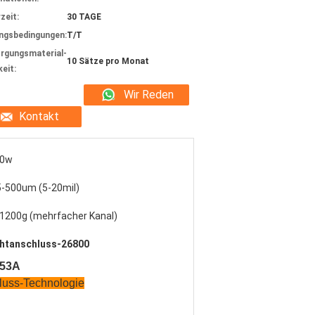
zeit:
30 TAGE
ngsbedingungen:
T/T
rgungsmaterial-
10 Sätze pro Monat
keit:
Wir Reden
Kontakt
Jetzt.
30w
-500um (5-20mil)
1200g (mehrfacher Kanal)
ahtanschluss-26800
753A
hluss-Technologie