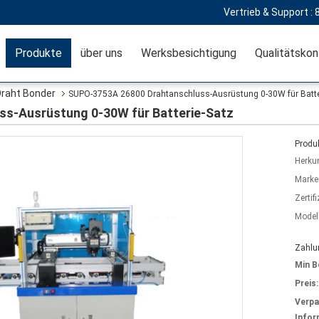
Vertrieb & Support :
Produkte
über uns
Werksbesichtigung
Qualitätskon
raht Bonder
SUPO-3753A 26800 Drahtanschluss-Ausrüstung 0-30W für Batte
s-Ausrüstung 0-30W für Batterie-Satz
Produk
Herkun
Marke
Zertif
Model
Zahlu
Min B
Preis:
Verp
Infor