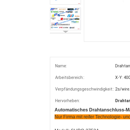
Name:
Drahta
Arbeitsbereich::
X-Y: 40
Verpfändungsgeschwindigkeit::
2s/wire
Hervorheben:
Drahta
Automatisches Drahtanschluss-Ma
Nur Firma mit reifer Technologie- u