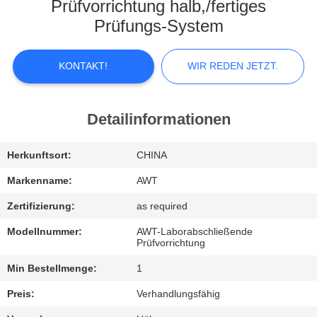
KONTAKTIEREN
Prüfvorrichtung halb,/fertiges
SIE
Prüfungs-System
UNS
KONTAKT!
WIR REDEN JETZT.
NEUIGKEITEN
Detailinformationen
WIR
Herkunftsort:
CHINA
REDEN
JETZT.
Markenname:
AWT
Zertifizierung:
as required
SITEMAP
Modellnummer:
AWT-Laborabschließende
Prüfvorrichtung
Min Bestellmenge:
1
PRIVACY
POLICY
Preis:
Verhandlungsfähig