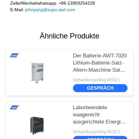
Zelle/Wechat/whatsapp: +86-13959254228
E-Mail:
johnyang@supo-awt.com
Ähnliche Produkte
Der Batterie-AWT-7020
Lithium-Batterie-Satz-
Altern-Maschine Satz-
Test-des System-100V
Verhandlungsfähig MOQ:1
40A
GESPRÄCH
Laborbeendete
waagerecht
ausgerichtete Energie-
Batterie-Satz-
Verhandlungsfähig MOQ:1
Prüfvorrichtung