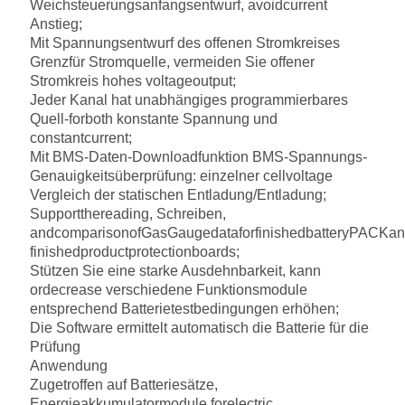
Weichsteuerungsanfangsentwurf, avoidcurrent
Anstieg;
Mit Spannungsentwurf des offenen Stromkreises
Grenzfür Stromquelle, vermeiden Sie offener
Stromkreis hohes voltageoutput;
Jeder Kanal hat unabhängiges programmierbares
Quell-forboth konstante Spannung und
constantcurrent;
Mit BMS-Daten-Downloadfunktion BMS-Spannungs-
Genauigkeitsüberprüfung: einzelner cellvoltage
Vergleich der statischen Entladung/Entladung;
Supportthereading, Schreiben,
andcomparisonofGasGaugedataforfinishedbatteryPACKan
finishedproductprotectionboards;
Stützen Sie eine starke Ausdehnbarkeit, kann
ordecrease verschiedene Funktionsmodule
entsprechend Batterietestbedingungen erhöhen;
Die Software ermittelt automatisch die Batterie für die
Prüfung
Anwendung
Zugetroffen auf Batteriesätze,
Energieakkumulatormodule forelectric