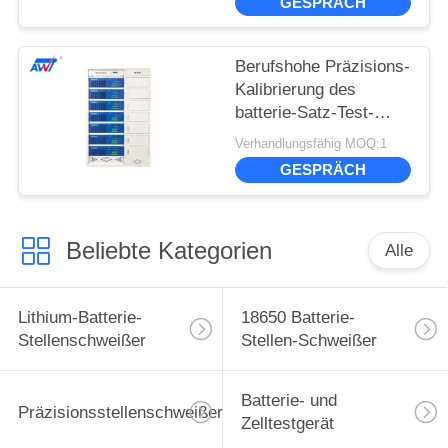
GESPRÄCH
halb,/fertiges Prüfungs-
System
Berufshohe Präzisions-
Kalibrierung des
batterie-Satz-Test-
System-100V 20A
Verhandlungsfähig MOQ:1
1400W
GESPRÄCH
Beliebte Kategorien
Alle
Lithium-Batterie-
18650 Batterie-
Stellenschweißer
Stellen-Schweißer
Batterie- und
Präzisionsstellenschweißer
Zelltestgerät