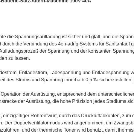
-Batterie-Satz-Altern-Maschine 100V 40A
te die Spannungsaufladung ist sicher und glatt, und die Span
d durch die Verbindung des 4en-adrig Systems für Sanftanlauf g
n Aufladungsprozeß der Spannung und der konstanten Spannu
den zu lassen.
Ladestrom, Entladestrom, Ladespannung und Entladespannung we
gkeit des Stroms und Spannung innerhalb 0,5 ‰ sicherzustellen;
 Operation der Ausrüstung, entsprechend dem unterschiedlichen
strecke der Ausrüstung, die hohe Präzision jedes Stadiums sich
 einzigartiger Rohrentwurf, durch das Druckluftabkühlen, zum
ern. Der Doppelventilatormodus wird angenommen, um Zwangsbe
uführen, und der thermische Toner wird benutzt, damit thermisc