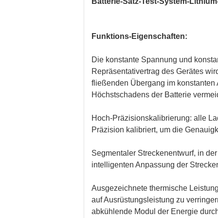
Batterie-Satz-Test-System-Lithium
Funktions-Eigenschaften:
Die konstante Spannung und konstan
Repräsentativertrag des Gerätes wir
fließenden Übergang im konstante
Höchstschadens der Batterie vermei
Hoch-Präzisionskalibrierung: alle 
Präzision kalibriert, um die Genaui
Segmentaler Streckenentwurf, in der
intelligenten Anpassung der Strecken
Ausgezeichnete thermische Leistung,
auf Ausrüstungsleistung zu verring
abkühlende Modul der Energie durchz