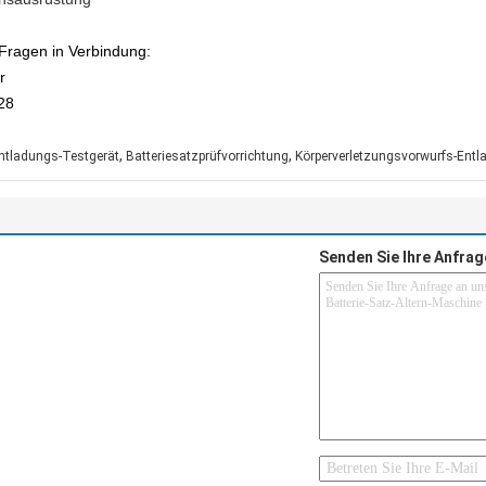
e Fragen in Verbindung:
r
28
,
,
ntladungs-Testgerät
Batteriesatzprüfvorrichtung
Körperverletzungsvorwurfs-Entl
Senden Sie Ihre Anfrag