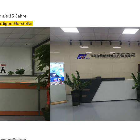
r als 15 Jahre
rdigen Hersteller
nsausrüstung