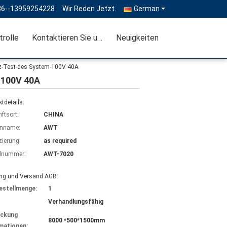
86--13959254228
Wir Reden Jetzt.
German
trolle
Kontaktieren Sie uns
Neuigkeiten
tz-Test-des System-100V 40A
-100V 40A
tdetails:
ftsort:
CHINA
nname:
AWT
izierung:
as required
lnummer:
AWT-7020
ng und Versand AGB:
estellmenge:
1
Verhandlungsfähig
ackung
8000 *500*1500mm
mationen: