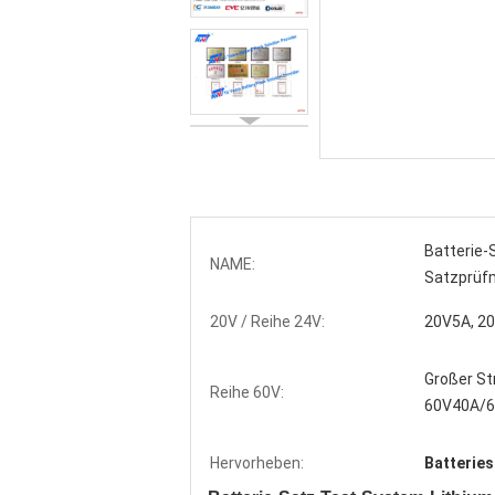
Batterie-
NAME:
Satzprüf
20V / Reihe 24V:
20V5A, 20
Großer S
Reihe 60V:
60V40A/60
Hervorheben:
Batteries