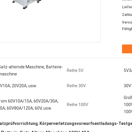
Liefer
Zahlu
Verso
Fähig
Satz-alternde Maschine, Batterie-
Reihe 5V:
5V3A
maschine
V10A, 20V20A, usw.
Reihe 30V:
30V
Gro
trom 60V10A/15A, 60V20A/30A,
Reihe 100V:
100
A, 60V80A/120A, 60V, usw.
100V
atzprüfvorrichtung
,
Körperverletzungsvorwurfsentladungs-Testge