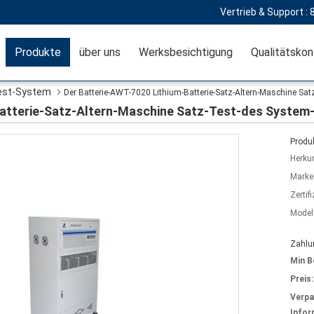
Vertrieb & Support :
Produkte
über uns
Werksbesichtigung
Qualitätskon
Test-System
Der Batterie-AWT-7020 Lithium-Batterie-Satz-Altern-Maschine Sa
Batterie-Satz-Altern-Maschine Satz-Test-des System
Produk
Herkun
Marke
Zertif
Model
Zahlu
Min B
Preis:
Verp
Infor