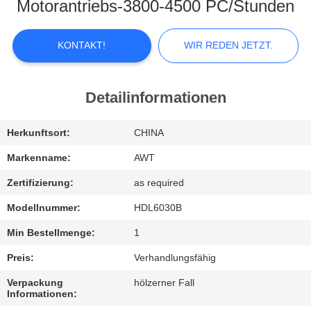
KONTAKTIEREN
Motorantriebs-3800-4500 PC/Stunden
SIE
UNS
KONTAKT!
WIR REDEN JETZT.
NEUIGKEITEN
Detailinformationen
WIR
Herkunftsort:
CHINA
REDEN
Markenname:
AWT
JETZT.
Zertifizierung:
as required
Modellnummer:
HDL6030B
SITEMAP
Min Bestellmenge:
1
Preis:
Verhandlungsfähig
PRIVACY
Verpackung
hölzerner Fall
POLICY
Informationen: