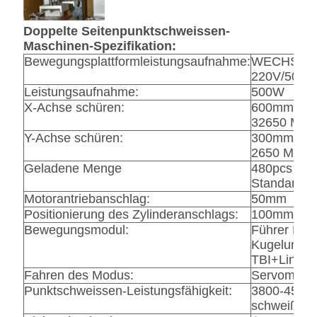
Doppelte Seitenpunktschweissen-
Maschinen-Spezifikation:
Bewegungsplattformleistungsaufnahme:
WECHSEL
220V/50HZ
Leistungsaufnahme:
500W
X-Achse schüren:
600mm 186
32650 Max
Y-Achse schüren:
300mm 186
2650 Max.
Geladene Menge
480pcs (Lit
Standards 
Motorantriebanschlag:
50mm
Positionierung des Zylinderanschlags:
100mm
Bewegungsmodul:
Führer Hiwi
Kugelumlau
TBI+Linear
Fahren des Modus:
Servomotor
Punktschweissen-Leistungsfähigkeit:
3800-4500
schweißend