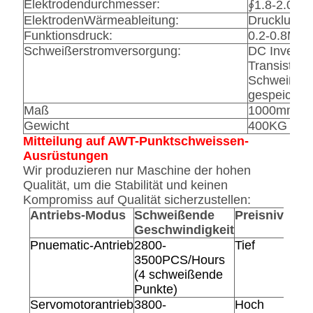
Elektrodendurchmesser:
∮1.8-2.0m
ElektrodenWärmeableitung:
Drucklufta
Funktionsdruck:
0.2-0.8MPa
Schweißerstromversorgung:
DC Inverte
Transistor
Schweißer 
gespeicher
Maß
1000mm×1
Gewicht
400KG
Mitteilung auf AWT-Punktschweissen-
Ausrüstungen
Wir produzieren nur Maschine der hohen
Qualität, um die Stabilität und keinen
Kompromiss auf Qualität sicherzustellen:
Antriebs-Modus
Schweißende
Preisniveau
Geschwindigkeit
Pnuematic-Antrieb
2800-
Tief
3500PCS/Hours
(4 schweißende
Punkte)
Servomotorantrieb
3800-
Hoch