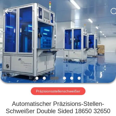
Supo
(Xiamen)
Intelligent
Equipment
Co.,Ltd.
All
Rights
Reserved.
HEIM
PRODUKTE
ÜBER
UNS
WERKSBESICHTIGUNG
Präzisionsstellenschweißer
QUALITÄTSKONTROLLE
Automatischer Präzisions-Stellen-
Schweißer Double Sided 18650 32650