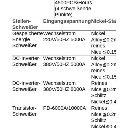
4500PCS/Hours
(4 schweißende
Punkte)
Stellen-
Eingangsspannung
Nickel-Stärke
Schweißer
Gespeicherte
Wechselstrom
Nickel
T
Energie-
220V/50HZ 5000A
Alloy≦0.2mm
Schweißer
reines
Nicel≦0.15mm
DC-Inverter-
Wechselstrom
Nickel
M
Schweißer
380V/50HZ 5000A
Alloy≦0.2mm
reines
Nicel≦0.15mm
DC-Inverter-
Wechselstrom
Reines
Schweißer
380V/50HZ 8000A
Nicel≦0.2mm,
Schlitz
Nickel≦0.4mm
Transistor-
PD-6000A/10000A
Reines
Schweißer
Nicel≦0.2mm,
Schlitz
Nickel≦0.4mm