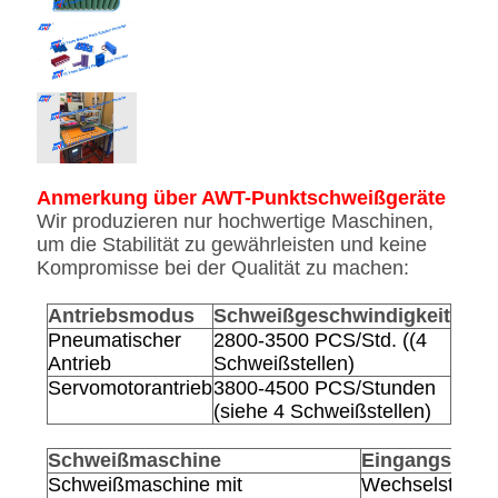
Anmerkung über AWT-Punktschweißgeräte
Wir produzieren nur hochwertige Maschinen,
um die Stabilität zu gewährleisten und keine
Kompromisse bei der Qualität zu machen:
Antriebsmodus
Schweißgeschwindigkeit
Prei
Pneumatischer
2800-3500 PCS/Std. ((4
Niedr
Antrieb
Schweißstellen)
Servomotorantrieb
3800-4500 PCS/Stunden
Hoch
(siehe 4 Schweißstellen)
Schweißmaschine
Eingangsspa
Schweißmaschine mit
Wechselstrom