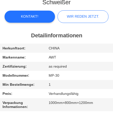
KONTAKTIEREN
Schweißer
SIE
UNS
KONTAKT!
WIR REDEN JETZT.
NEUIGKEITEN
Detailinformationen
WIR
Herkunftsort:
CHINA
REDEN
Markenname:
AWT
JETZT.
Zertifizierung:
as required
Modellnummer:
MP-30
SITEMAP
Min Bestellmenge:
1
Preis:
Verhandlungsfähig
PRIVACY
Verpackung
1000mm×800mm×1200mm
POLICY
Informationen: