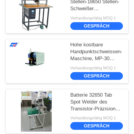
Stellen-18650 Stellen-
Schweißer
Schweißer/32650 With
Verhandlungsfähig MOQ:1
Touch Screen
GESPRÄCH
Hohe kostbare
Handpunktschweissen-
Maschine, MP-30
5000A 220v Stellen-
Verhandlungsfähig MOQ:1
Schweißer
GESPRÄCH
Batterie 32650 Tab
Spot Welder des
Transistor-Präzisions-
Stellen-Schweißer-
Verhandlungsfähig MOQ:1
6000A 10000A 18650
GESPRÄCH