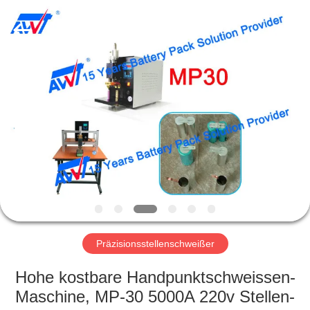
Supo
(Xiamen)
Intelligent
Equipment
Co.,Ltd.
All
Rights
Reserved.
HEIM
PRODUKTE
ÜBER
UNS
WERKSBESICHTIGUNG
Präzisionsstellenschweißer
QUALITÄTSKONTROLLE
Hohe kostbare Handpunktschweissen-
Maschine, MP-30 5000A 220v Stellen-