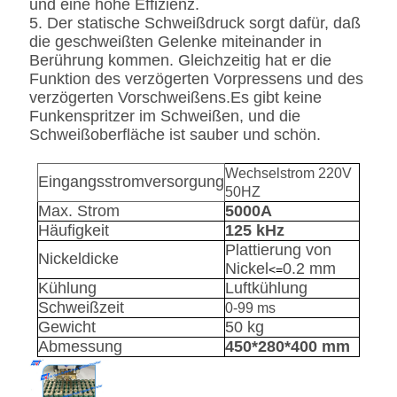
und eine hohe Effizienz.
5. Der statische Schweißdruck sorgt dafür, daß
die geschweißten Gelenke miteinander in
Berührung kommen. Gleichzeitig hat er die
Funktion des verzögerten Vorpressens und des
verzögerten Vorschweißens.Es gibt keine
Funkenspritzer im Schweißen, und die
Schweißoberfläche ist sauber und schön.
Wechselstrom 220V
Eingangsstromversorgung
50HZ
Max. Strom
5000A
Häufigkeit
125 kHz
Plattierung von
Nickeldicke
Nickel
0.2 mm
<=
Kühlung
Luftkühlung
Schweißzeit
0-99 ms
Gewicht
50 kg
Abmessung
450*280*400 mm