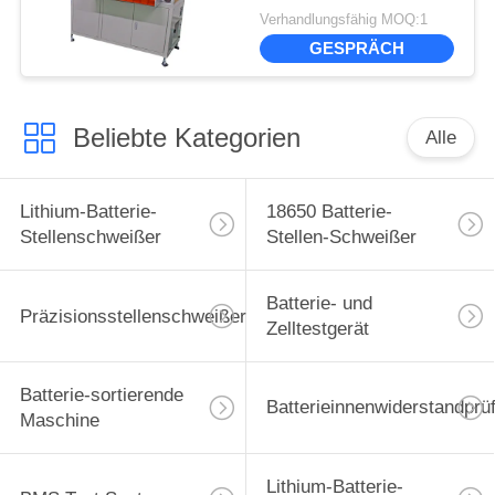
Prüfvorrichtungs-18650
Verhandlungsfähig MOQ:1
Grade Batterie-
GESPRÄCH
sortierenden der
Maschinen-10
Beliebte Kategorien
Alle
Lithium-Batterie-
18650 Batterie-
Stellenschweißer
Stellen-Schweißer
Batterie- und
Präzisionsstellenschweißer
Zelltestgerät
Batterie-sortierende
Batterieinnenwiderstandprü
Maschine
Lithium-Batterie-