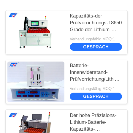
Kapazitäts-der
Prüfvorrichtungs-18650
Grade der Lithium-
Batterie-HFX65-12
Verhandlungsfähig MOQ:1
Batterie-sortierenden
GESPRÄCH
der Maschinen-12
Batterie-
Innenwiderstand-
Prüfvorrichtung/Lithium-
Batterie-Zellspannung
Verhandlungsfähig MOQ:1
IR-Prüfvorrichtung
GESPRÄCH
18650 32650
Der hohe Präzisions-
Lithium-Batterie-
Kapazitäts-