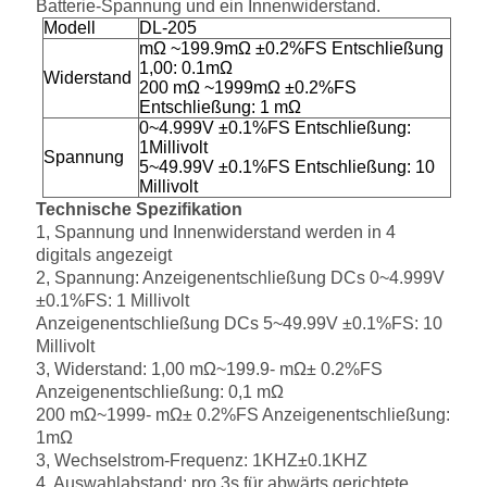
Batterie-Spannung und ein Innenwiderstand.
Modell
DL-205
mΩ ~199.9mΩ ±0.2%FS Entschließung
1,00: 0.1mΩ
Widerstand
200 mΩ ~1999mΩ ±0.2%FS
Entschließung: 1 mΩ
0~4.999V ±0.1%FS
Entschließung:
1Millivolt
Spannung
5~49.99V ±0.1%FS Entschließung: 10
Millivolt
Technische Spezifikation
1, Spannung und Innenwiderstand werden in 4
digitals angezeigt
2, Spannung: Anzeigenentschließung DCs 0~4.999V
±0.1%FS: 1 Millivolt
Anzeigenentschließung DCs 5~49.99V ±0.1%FS: 10
Millivolt
3, Widerstand: 1,00 mΩ~199.9- mΩ± 0.2%FS
Anzeigenentschließung: 0,1 mΩ
200 mΩ~1999- mΩ± 0.2%FS Anzeigenentschließung:
1mΩ
3, Wechselstrom-Frequenz: 1KHZ±0.1KHZ
4, Auswahlabstand: pro 3s für abwärts gerichtete