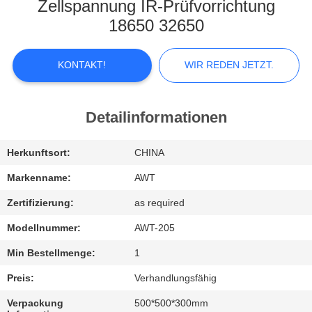
KONTAKTIEREN
Zellspannung IR-Prüfvorrichtung
SIE
18650 32650
UNS
KONTAKT!
WIR REDEN JETZT.
NEUIGKEITEN
Detailinformationen
WIR
Herkunftsort:
CHINA
REDEN
JETZT.
Markenname:
AWT
Zertifizierung:
as required
SITEMAP
Modellnummer:
AWT-205
Min Bestellmenge:
1
PRIVACY
Preis:
Verhandlungsfähig
POLICY
Verpackung
500*500*300mm