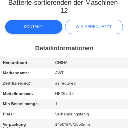
KONTAKTIEREN
Batterie-sortierenden der Maschinen-
SIE
12
UNS
KONTAKT!
WIR REDEN JETZT.
NEUIGKEITEN
Detailinformationen
WIR
Herkunftsort:
CHINA
REDEN
JETZT.
Markenname:
AWT
Zertifizierung:
as required
SITEMAP
Modellnummer:
HFX65-12
Min Bestellmenge:
1
PRIVACY
Preis:
Verhandlungsfähig
POLICY
Verpackung
1450*670*1650mm