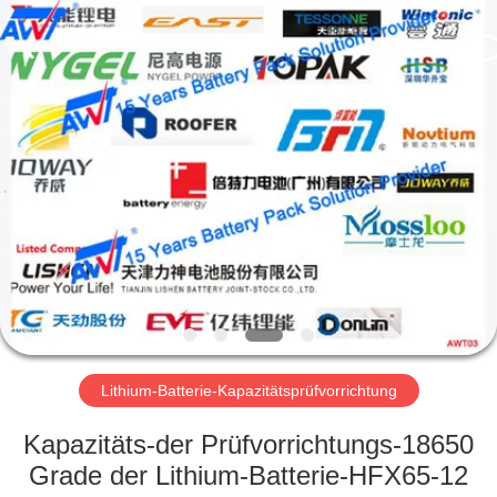
Supo
(Xiamen)
Intelligent
Equipment
Co.,Ltd.
All
Rights
Reserved.
HEIM
PRODUKTE
ÜBER
UNS
WERKSBESICHTIGUNG
Lithium-Batterie-Kapazitätsprüfvorrichtung
QUALITÄTSKONTROLLE
Kapazitäts-der Prüfvorrichtungs-18650
Grade der Lithium-Batterie-HFX65-12