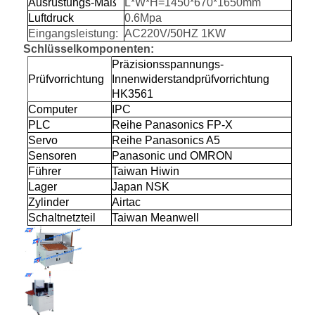
Ausrüstungs-Maß
L*W*H=1450*670*1650mm
Luftdruck
0.6Mpa
Eingangsleistung:
AC220V/50HZ 1KW
Schlüsselkomponenten:
Präzisionsspannungs-
Prüfvorrichtung
Innenwiderstandprüfvorrichtung
HK3561
Computer
IPC
PLC
Reihe Panasonics FP-X
Servo
Reihe Panasonics A5
Sensoren
Panasonic und OMRON
Führer
Taiwan Hiwin
Lager
Japan NSK
Zylinder
Airtac
Schaltnetzteil
Taiwan Meanwell