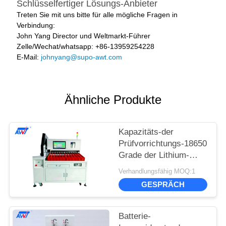
Schlüsselfertiger Lösungs-Anbieter
Treten Sie mit uns bitte für alle mögliche Fragen in
Verbindung:
John Yang Director und Weltmarkt-Führer
Zelle/Wechat/whatsapp: +86-13959254228
E-Mail:
johnyang@supo-awt.com
Ähnliche Produkte
Kapazitäts-der
Prüfvorrichtungs-18650
Grade der Lithium-
Batterie-HFX65-12
Verhandlungsfähig MOQ:1
Batterie-sortierenden
GESPRÄCH
der Maschinen-12
Batterie-