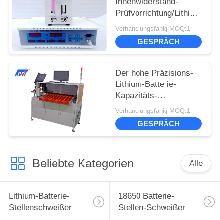
Innenwiderstand-
Prüfvorrichtung/Lithium-
Batterie-Zellspannung
Verhandlungsfähig MOQ:1
IR-Prüfvorrichtung
GESPRÄCH
18650 32650
Der hohe Präzisions-
Lithium-Batterie-
Kapazitäts-
Prüfvorrichtungs-18650
Verhandlungsfähig MOQ:1
Grade Batterie-
GESPRÄCH
sortierenden der
Maschinen-10
Beliebte Kategorien
Alle
Lithium-Batterie-
18650 Batterie-
Stellenschweißer
Stellen-Schweißer