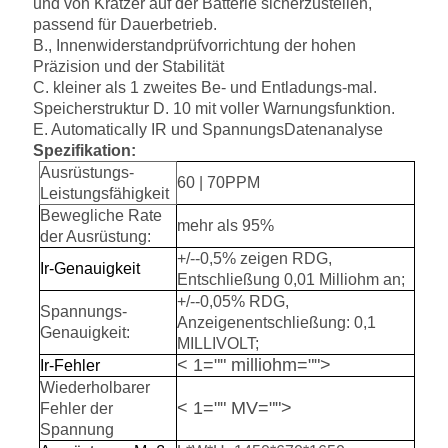
und von Kratzer auf der Batterie sicherzustellen,
passend für Dauerbetrieb.
B., Innenwiderstandprüfvorrichtung der hohen
Präzision und der Stabilität
C. kleiner als 1 zweites Be- und Entladungs-mal.
Speicherstruktur D. 10 mit voller Warnungsfunktion.
E. Automatically IR und SpannungsDatenanalyse
Spezifikation:
Ausrüstungs-
60 | 70PPM
Leistungsfähigkeit
Bewegliche Rate
mehr als 95%
der Ausrüstung:
+/--0,5% zeigen RDG,
Ir-Genauigkeit
Entschließung 0,01 Milliohm an;
+/--0,05% RDG,
Spannungs-
Anzeigenentschließung: 0,1
Genauigkeit:
MILLIVOLT;
< 1="" milliohm="">
Ir-Fehler
Wiederholbarer
< 1="" MV="">
Fehler der
Spannung