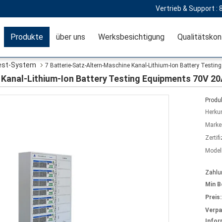
Vertrieb & Support :
Produkte
über uns
Werksbesichtigung
Qualitätskon
Test-System
7 Batterie-Satz-Altern-Maschine Kanal-Lithium-Ion Battery Testi
 Kanal-Lithium-Ion Battery Testing Equipments 70V 2
Produk
Herkun
Marke
Zertif
Model
Zahlu
Min B
Preis:
Verp
Infor