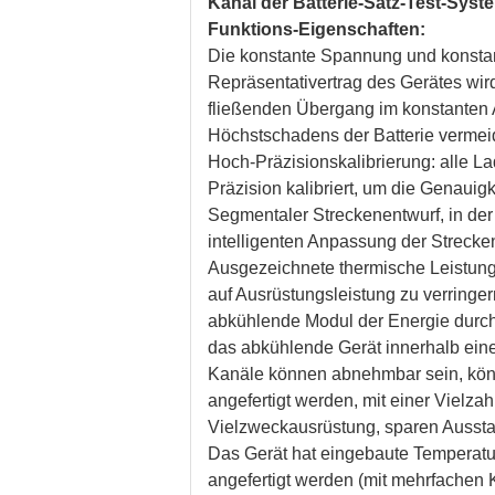
Kanal der Batterie-Satz-Test-Syst
Funktions-Eigenschaften:
Die konstante Spannung und konstan
Repräsentativertrag des Gerätes wir
fließenden Übergang im konstante
Höchstschadens der Batterie vermei
Hoch-Präzisionskalibrierung: alle 
Präzision kalibriert, um die Genaui
Segmentaler Streckenentwurf, in der
intelligenten Anpassung der Strecken
Ausgezeichnete thermische Leistung,
auf Ausrüstungsleistung zu verring
abkühlende Modul der Energie durchz
das abkühlende Gerät innerhalb ein
Kanäle können abnehmbar sein, könn
angefertigt werden, mit einer Vielzah
Vielzweckausrüstung, sparen Aussta
Das Gerät hat eingebaute Temperatu
angefertigt werden (mit mehrfachen K