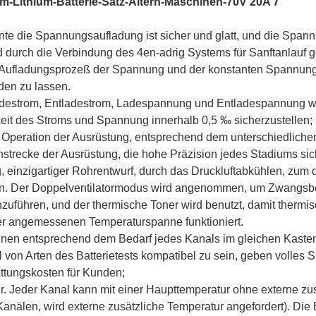
em-Lithium-Batterie-Satz-Altern-Maschinen-70V 20A 7
te die Spannungsaufladung ist sicher und glatt, und die Span
d durch die Verbindung des 4en-adrig Systems für Sanftanlauf g
n Aufladungsprozeß der Spannung und der konstanten Spannu
den zu lassen.
Ladestrom, Entladestrom, Ladespannung und Entladespannung we
gkeit des Stroms und Spannung innerhalb 0,5 ‰ sicherzustellen;
 Operation der Ausrüstung, entsprechend dem unterschiedlichen
strecke der Ausrüstung, die hohe Präzision jedes Stadiums sich
 einzigartiger Rohrentwurf, durch das Druckluftabkühlen, zum
ern. Der Doppelventilatormodus wird angenommen, um Zwangsbe
uführen, und der thermische Toner wird benutzt, damit thermisc
er angemessenen Temperaturspanne funktioniert.
en entsprechend dem Bedarf jedes Kanals im gleichen Kasten i
l von Arten des Batterietests kompatibel zu sein, geben volles Sp
ttungskosten für Kunden;
r. Jeder Kanal kann mit einer Haupttemperatur ohne externe zu
anälen, wird externe zusätzliche Temperatur angefordert). Die B