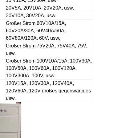
15 V10A, 15V30A, usw.
20V5A, 20V10A, 20V20A, usw.
30V10A, 30V20A, usw.
Großer Strom 60V10A/15A,
60V20A/30A, 60V40A/60A,
60V80A/120A, 60V, usw.
Großer Strom 75V20A, 75V40A, 75V,
usw.
Großer Strom 100V10A/15A, 100V30A,
100V50A, 100V60A, 100V120A,
100V300A, 100V, usw.
120V15A, 120V30A, 120V40A,
120V60A, 120V großes gegenwärtiges
usw.