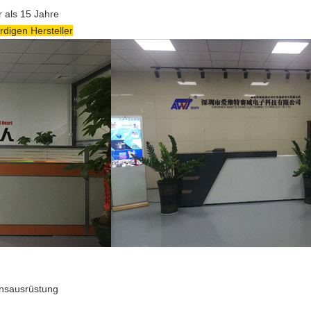
r als 15 Jahre
rdigen Hersteller
nsausrüstung