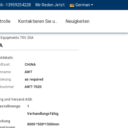
86--13959254228
Wir Reden Jetzt.
German
trolle
Kontaktieren Sie uns
Neuigkeiten
ng Equipments 70V 20A
0A
tdetails:
ftsort:
CHINA
nname:
AWT
izierung:
as required
lnummer:
AWT-7020
ng und Versand AGB:
estellmenge:
1
Verhandlungsfähig
ackung
8000 *500*1500mm
mationen: