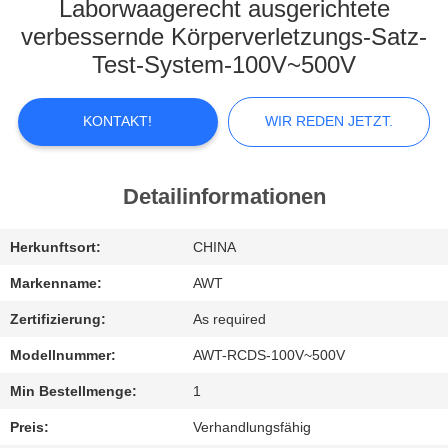
KONTAKTIEREN
Laborwaagerecht ausgerichtete
SIE
verbessernde Körperverletzungs-Satz-
Test-System-100V~500V
UNS
KONTAKT!
WIR REDEN JETZT.
NEUIGKEITEN
WIR
Detailinformationen
REDEN
Herkunftsort:
CHINA
JETZT.
Markenname:
AWT
SITEMAP
Zertifizierung:
As required
Modellnummer:
AWT-RCDS-100V~500V
PRIVACY
Min Bestellmenge:
1
POLICY
Preis:
Verhandlungsfähig