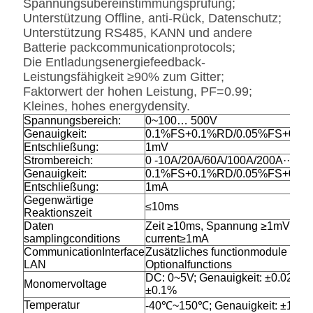
Spannungsübereinstimmungsprüfung;
Unterstützung Offline, anti-Rück, Datenschutz;
Unterstützung RS485, KANN und andere
Batterie packcommunicationprotocols;
Die Entladungsenergiefeedback-
Leistungsfähigkeit ≥90% zum Gitter;
Faktorwert der hohen Leistung, PF=0.99;
Kleines, hohes energydensity.
Spannungsbereich:
0~100… 500V
Genauigkeit:
0.1%FS+0.1%RD/0.05%FS+0.05
Entschließung:
1mV
Strombereich:
0 -10A/20A/60A/100A/200A···
Genauigkeit:
0.1%FS+0.1%RD/0.05%FS+0.05
Entschließung:
1mA
Gegenwärtige
≤10ms
Reaktionszeit
Daten
Zeit ≥10ms, Spannung ≥1mV,
samplingconditions
current≥1mA
CommunicationInterface
Zusätzliches functionmodule
LAN
Optionalfunctions
DC: 0~5V; Genauigkeit: ±0.02%F
Monomervoltage
±0.1%
Temperatur
-40℃~150℃; Genauigkeit: ±1℃