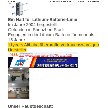
BMS
Standard-DBC Datei loadfunction
Communicationmodule
der Unterstützungs
Kasten der konstanten Temperatu
Aus dritter
und der Feuchtigkeit,
Ein Halt für Lithium-Batterie-Linie
Quelledeviceintegration
kundengebundenes
Im Jahre 2004 hergestellt
Verbindungsstück, etc.
Gefunden in Shenzhen-Stadt
Engagiert in der Lithium-Batterie für mehr als
15 Jahre
11years Alibaba überprüfte vertrauenswürdigen
Hersteller
Unser Hauptgeschäft: