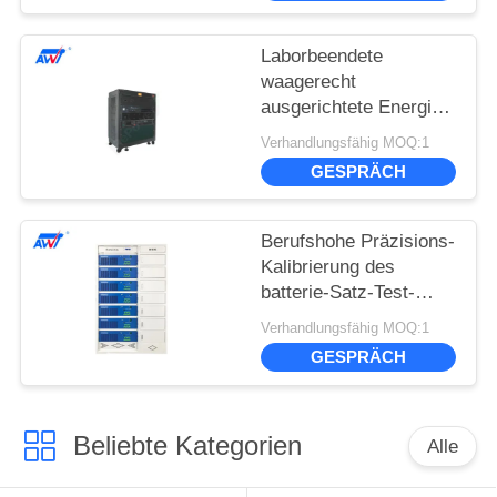
Laborbeendete
waagerecht
ausgerichtete Energie-
Batterie-Satz-
Verhandlungsfähig MOQ:1
Prüfvorrichtung
GESPRÄCH
halb,/fertiges Prüfungs-
System
Berufshohe Präzisions-
Kalibrierung des
batterie-Satz-Test-
System-100V 20A
Verhandlungsfähig MOQ:1
1400W
GESPRÄCH
Beliebte Kategorien
Alle