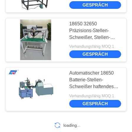
KONTAKTIEREN
380V 5000A
GESPRÄCH
SIE
UNS
18650 32650
10
Präzisions-Stellen-
NEUIGKEITEN
Schweißer, Stellen-
Präzisionsstellenschwei
Schweißer With Touch
Verhandlungsfähig MOQ:1
Screen 5000A 220V
GESPRÄCH
WIR
REDEN
Automatischer 18650
JETZT.
Batterie-Stellen-
Schweißer haftendes
25
und Punktschweissen
SITEMAP
Verhandlungsfähig MOQ:1
Batterie- und
Sorting Insulation Paper
GESPRÄCH
MT-20
Zelltestgerät
PRIVACY
POLICY
loading...