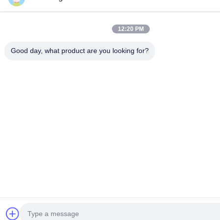
BMS Test System
Kapazitätsprüfvorrichtung
10
12:20 PM
BMS Test System
Good day, what product are you looking for?
Unterzeichnen
Sie
8
Lithium-Batterie-
Kapazitätsprüfvorrichtu