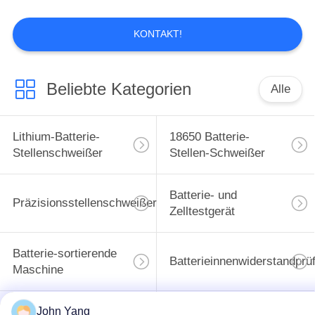
KONTAKT!
11
Batterie-sortierende
Beliebte Kategorien
Alle
Maschine
Lithium-Batterie-
18650 Batterie-
Stellenschweißer
Stellen-Schweißer
Batterie- und
8
Präzisionsstellenschweißer
Zelltestgerät
Batterieinnenwiderstand
Batterie-sortierende
Batterieinnenwiderstandprü
Maschine
Lithium-Batterie-
John Yang