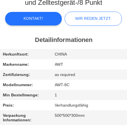
KONTAKTIEREN
und Zelltestgerät-/8 Punkt
SIE
UNS
KONTAKT!
WIR REDEN JETZT.
NEUIGKEITEN
Detailinformationen
WIR
Herkunftsort:
CHINA
REDEN
Markenname:
AWT
JETZT.
Zertifizierung:
as required
Modellnummer:
AWT-8C
SITEMAP
Min Bestellmenge:
1
Preis:
Verhandlungsfähig
PRIVACY
Verpackung
500*500*300mm
POLICY
Informationen: