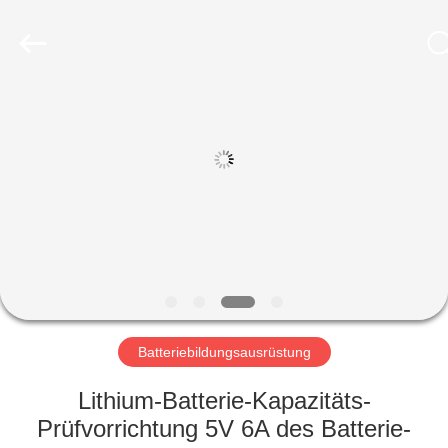
Supo
(Xiamen)
Intelligent
Equipment
Co.,Ltd.
All
Rights
Reserved.
HEIM
PRODUKTE
ÜBER
UNS
WERKSBESICHTIGUNG
Batteriebildungsausrüstung
QUALITÄTSKONTROLLE
Lithium-Batterie-Kapazitäts-
Prüfvorrichtung 5V 6A des Batterie-