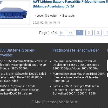
AWT-Lithium-Batterie-Kapazitäts-Prüfvorrichtung 8
Bildungs-Ausrüstung 5V 3A
Lesen Sie weiter
Bestpreis
2023-02-08 16:49:46
Page 1 of 4
|<
<<
1
2
3
650 Batterie-Stellen-
Präzisionsstellenschweißer
hweißer
50 18650 Batterie-Stellen-Schweißer
Pneumatischer Stellen-Schweißer
ble Side Motor gefahren 3800-4500
Double Side 18650 32650 HDL6030
Stunden 380V 5000A
2800-3500pcs/Hours 200V 5000A
terie-Stellen-Schweißer Double Sided
Punktschweissen-Maschine HDG8000A
 e-Fahrrad-/E Roller-18650 3800-
manuelle, Inverter-Stellen-Schweißer
0 PC/Stunden
380V 8000A
0-3500 PC/Stunden 18650
Batterie 32650 Tab Spot Welder des
umatische des Batterie-Stellen-
Transistor-Präzisions-Stellen-
weißer-HDL6030 gefahren
Schweißer-6000A 10000A 18650
E-Mail
|
Sitemap
| Mobile Seite