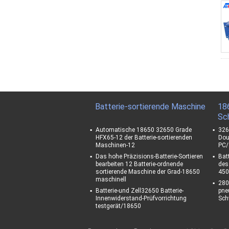
Batterie-sortierende Maschine
18
Sc
Automatische 18650 32650 Grade
326
HFX65-12 der Batterie-sortierenden
Dou
Maschinen-12
PC/
Das hohe Präzisions-Batterie-Sortieren
Bat
bearbeiten 12 Batterie-ordnende
des
sortierende Maschine der Grad-18650
450
maschinell
280
Batterie-und Zell32650 Batterie-
pne
Innenwiderstand-Prüfvorrichtung
Sch
testgerät/18650