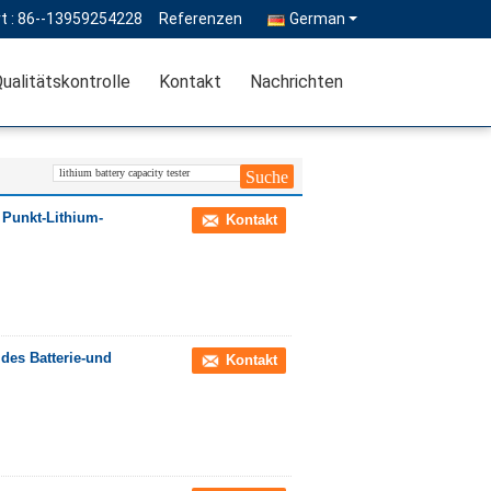
t :
86--13959254228
Referenzen
German
ualitätskontrolle
Kontakt
Nachrichten
8 Punkt-Lithium-
Kontakt
 des Batterie-und
Kontakt