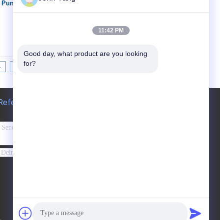
 Punkt-Batterie-
Kontakt
11:42 PM
Good day, what product are you looking 
for?
4
>>
>|
Referenzen
Senden Sie