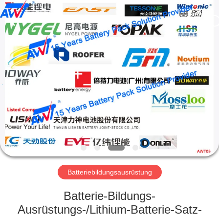
Supo
(Xiamen)
Intelligent
Equipment
Co.,Ltd.
All
Rights
Reserved.
HEIM
PRODUKTE
ÜBER
UNS
WERKSBESICHTIGUNG
Batteriebildungsausrüstung
QUALITÄTSKONTROLLE
Batterie-Bildungs-
Ausrüstungs-/Lithium-Batterie-Satz-