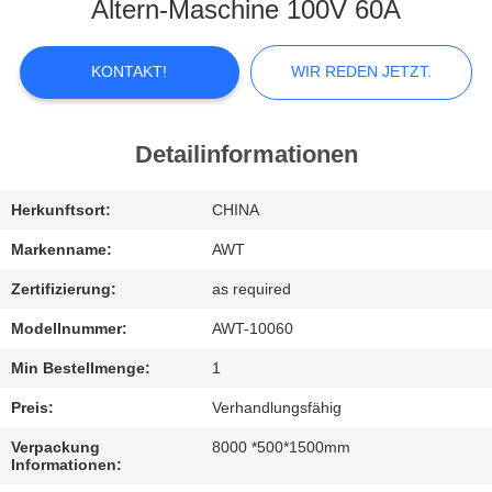
KONTAKTIEREN
Altern-Maschine 100V 60A
SIE
UNS
KONTAKT!
WIR REDEN JETZT.
NEUIGKEITEN
Detailinformationen
WIR
Herkunftsort:
CHINA
REDEN
Markenname:
AWT
JETZT.
Zertifizierung:
as required
Modellnummer:
AWT-10060
SITEMAP
Min Bestellmenge:
1
Preis:
Verhandlungsfähig
PRIVACY
Verpackung
8000 *500*1500mm
POLICY
Informationen: