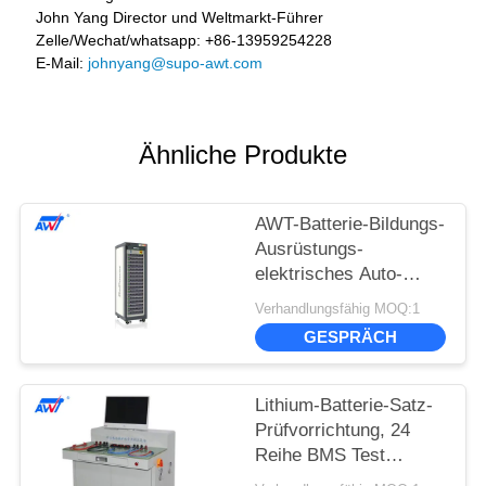
John Yang Director und Weltmarkt-Führer
Zelle/Wechat/whatsapp: +86-13959254228
E-Mail:
johnyang@supo-awt.com
Ähnliche Produkte
AWT-Batterie-Bildungs-
Ausrüstungs-
elektrisches Auto-
Fahrzeug-Laborniveau
Verhandlungsfähig MOQ:1
BBS-Batterie-
GESPRÄCH
Gleichgewichtsorgan
Lithium-Batterie-Satz-
Prüfvorrichtung, 24
Reihe BMS Test
System AWT-2408