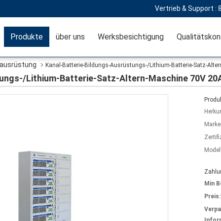
Vertrieb & Support :
Produkte
über uns
Werksbesichtigung
Qualitätskon
sausrüstung
Kanal-Batterie-Bildungs-Ausrüstungs-/Lithium-Batterie-Satz-Alt
ungs-/Lithium-Batterie-Satz-Altern-Maschine 70V 20
Produk
Herkun
Marke
Zertif
Model
Zahlu
Min B
Preis:
Verp
Infor