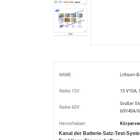
NAME:
Lithium-B
Reihe 15V:
15 V10A, 
Großer S
Reihe 60V:
60V40A/60
Hervorheben:
Körperve
Kanal der Batterie-Satz-Test-Syst