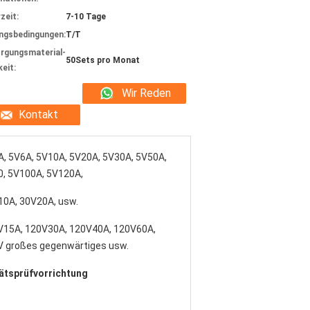
zeit:
7-10 Tage
ngsbedingungen:
T/T
rgungsmaterial-
50Sets pro Monat
keit:
Wir Reden
Kontakt
Jetzt.
, 5V6A, 5V10A, 5V20A, 5V30A, 5V50A,
0, 5V100A, 5V120A,
10A, 30V20A, usw.
V15A, 120V30A, 120V40A, 120V60A,
V großes gegenwärtiges usw.
ätsprüfvorrichtung