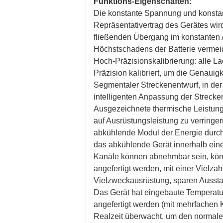
Funktions-Eigenschaften:
Die konstante Spannung und konstan
Repräsentativertrag des Gerätes wir
fließenden Übergang im konstante
Höchstschadens der Batterie vermei
Hoch-Präzisionskalibrierung: alle 
Präzision kalibriert, um die Genaui
Segmentaler Streckenentwurf, in der
intelligenten Anpassung der Strecken
Ausgezeichnete thermische Leistung,
auf Ausrüstungsleistung zu verring
abkühlende Modul der Energie durchz
das abkühlende Gerät innerhalb ein
Kanäle können abnehmbar sein, könn
angefertigt werden, mit einer Vielzah
Vielzweckausrüstung, sparen Aussta
Das Gerät hat eingebaute Temperatu
angefertigt werden (mit mehrfachen K
Realzeit überwacht, um den normale