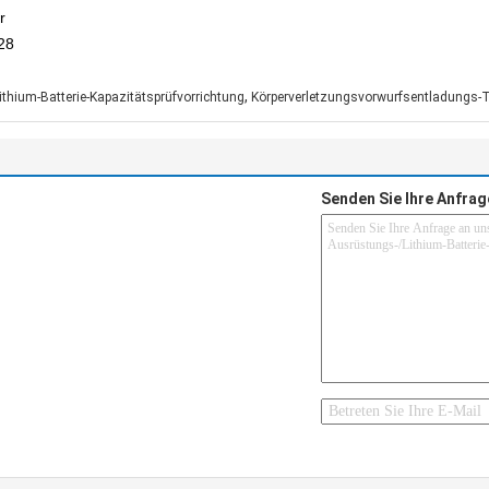
r
28
,
ithium-Batterie-Kapazitätsprüfvorrichtung
Körperverletzungsvorwurfsentladungs-T
Senden Sie Ihre Anfrag