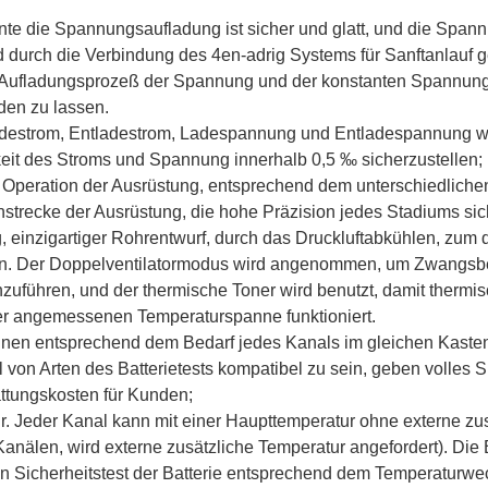
te die Spannungsaufladung ist sicher und glatt, und die Span
d durch die Verbindung des 4en-adrig Systems für Sanftanlauf g
n Aufladungsprozeß der Spannung und der konstanten Spannu
den zu lassen.
Ladestrom, Entladestrom, Ladespannung und Entladespannung we
gkeit des Stroms und Spannung innerhalb 0,5 ‰ sicherzustellen;
 Operation der Ausrüstung, entsprechend dem unterschiedlichen
strecke der Ausrüstung, die hohe Präzision jedes Stadiums sich
 einzigartiger Rohrentwurf, durch das Druckluftabkühlen, zum
ern. Der Doppelventilatormodus wird angenommen, um Zwangsbe
uführen, und der thermische Toner wird benutzt, damit thermisc
er angemessenen Temperaturspanne funktioniert.
en entsprechend dem Bedarf jedes Kanals im gleichen Kasten i
l von Arten des Batterietests kompatibel zu sein, geben volles Sp
ttungskosten für Kunden;
r. Jeder Kanal kann mit einer Haupttemperatur ohne externe zu
anälen, wird externe zusätzliche Temperatur angefordert). Die B
n Sicherheitstest der Batterie entsprechend dem Temperaturw