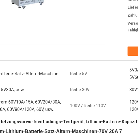
Liefer
Zahlu
Verso
Fähig
5V3A
atterie-Satz-Altern-Maschine
Reihe 5V:
5V6
15V30A, usw.
Reihe 30V:
30V
trom 60V10A/15A, 60V20A/30A,
120
100V / Reihe 110V:
A, 60V80A/120A, 60V, usw.
120
rletzungsvorwurfsentladungs-Testgerät
,
Lithium-Batterie-Kapazit
em-Lithium-Batterie-Satz-Altern-Maschinen-70V 20A 7