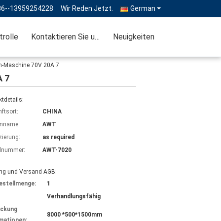
86--13959254228
Wir Reden Jetzt.
German
trolle
Kontaktieren Sie uns
Neuigkeiten
ern-Maschine 70V 20A 7
A 7
tdetails:
ftsort:
CHINA
nname:
AWT
izierung:
as required
lnummer:
AWT-7020
ng und Versand AGB:
estellmenge:
1
Verhandlungsfähig
ackung
8000 *500*1500mm
mationen: