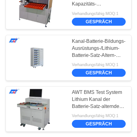
Kapazitäts-
Prüfvorrichtungs-18650
Verhandlungsfähig MOQ:1
Grade Batterie-
11
GESPRÄCH
sortierenden der
Batterie-sortierende
Maschinen-10
Kanal-Batterie-Bildungs-
Maschine
Ausrüstungs-/Lithium-
Batterie-Satz-Altern-
Maschine 70V 20A 7
Verhandlungsfähig MOQ:1
GESPRÄCH
8
AWT BMS Test System
Lithium Kanal der
Batterieinnenwiderstand
Batterie-Satz-alternder
Maschinen-70V 20A 7
Verhandlungsfähig MOQ:1
GESPRÄCH