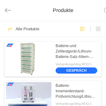
Supo
(Xiamen)
Intelligent
Equipment
Produkte
Co.,Ltd.
All
Rights
Reserved.
HEIM
11
Alle Produkte
Lithium-Batterie-
PRODUKTE
Stellenschweißer
Batterie-und
Zelltestgerät-/Lithium-
ÜBER
Batterie-Satz-Altern-
UNS
Maschine 70V 20A
Verhandlungsfähig MOQ:1
GESPRÄCH
14
WERKSBESICHTIGUNG
18650 Batterie-
Batterie-
QUALITÄTSKONTROLLE
Innenwiderstand-
Stellen-Schweißer
Prüfvorrichtung/Lithium-
Batterie-Zellspannung
Verhandlungsfähig MOQ:1