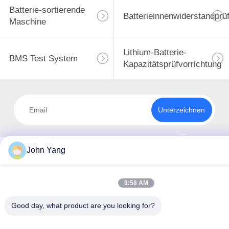
8
Batterie-sortierende
Batterieinnenwiderstandprü
Maschine
Batteriebildungsausrüst
Lithium-Batterie-
BMS Test System
Kapazitätsprüfvorrichtung
Unterzeichnen
12
Sie
Batterie-Fließband
John Yang
9:58 AM
Good day, what product are you looking for?
8