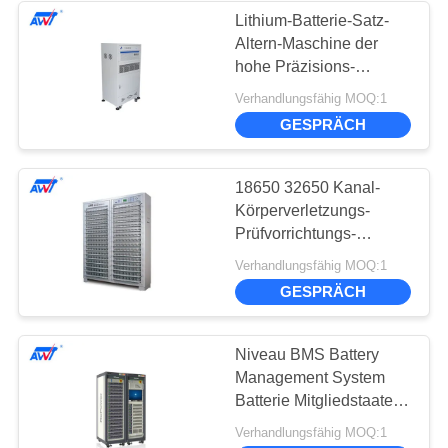
Lithium-Batterie-Satz-
Altern-Maschine der
10
hohe Präzisions-
Batterie-Bildungs-
Verhandlungsfähig MOQ:1
BMS Test System
Ausrüstungs-100V 40A
GESPRÄCH
18650 32650 Kanal-
Körperverletzungs-
Prüfvorrichtungs-
Maschine des
8
Verhandlungsfähig MOQ:1
Körperverletzungs-
GESPRÄCH
Lithium-Batterie-
Vorwurfs-Entladungs-
Testgerät-512
Kapazitätsprüfvorrichtu
Niveau BMS Battery
Management System
Batterie Mitgliedstaates
Test System Lab
Verhandlungsfähig MOQ:1