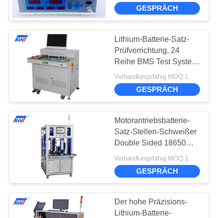
KONTAKTIEREN
IR-Prüfvorrichtung
GESPRÄCH
18650 32650
SIE
UNS
Lithium-Batterie-Satz-
10
Prüfvorrichtung, 24
NEUIGKEITEN
Reihe BMS Test System
Präzisionsstellenschwei
AWT-2408
Verhandlungsfähig MOQ:1
GESPRÄCH
WIR
REDEN
Motorantriebsbatterie-
JETZT.
Satz-Stellen-Schweißer
Double Sided 18650
25
32650 3800-4500
SITEMAP
Verhandlungsfähig MOQ:1
Batterie- und
PC/Stunden
GESPRÄCH
Zelltestgerät
PRIVACY
POLICY
Der hohe Präzisions-
Lithium-Batterie-