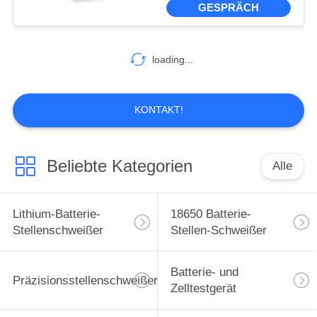
GESPRÄCH
12
Batterie-Satz-Test-
loading...
System
KONTAKT!
Beliebte Kategorien
Alle
15
Automatischer Draht
Lithium-Batterie-
18650 Batterie-
Bonder
Stellenschweißer
Stellen-Schweißer
Batterie- und
Präzisionsstellenschweißer
Zelltestgerät